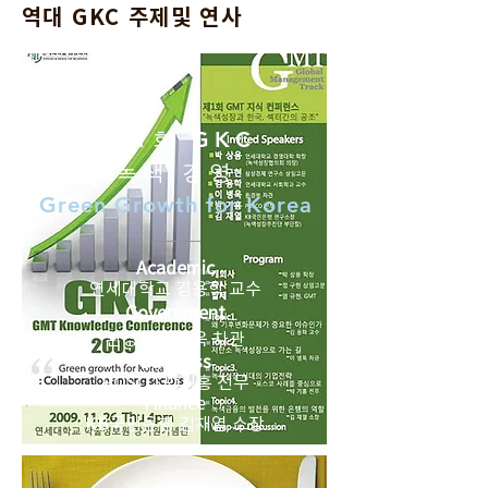
역대 GKC 주제및 연사
제 1회 GKC
녹색 경영
Green Growth for Korea
Academic
연세대학교 김용학 교수
Government
환경부 이병욱 차관
Business
POSCO 박기홍 전무
Finance
KB국민은행 김재열 소장