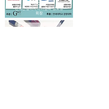
산업디자인
한국산업디자이너협회 정도성
회장
제 6회 GKC
뷰티 경영
Beauty Blossoms in
Business
K-Beauty
LG 생활건강 이세훈 상무
스타트업
에이프릴 스킨 김병훈 대표
Retail
올리브영 선보경 상무