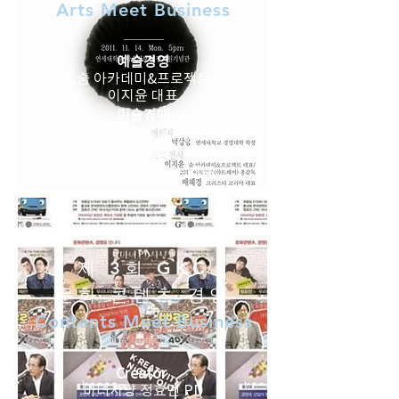
Arts Meet Business
예술경영
숨 아카데미&프로젝트
이지윤 대표
미술경매
크리스티코리아 배혜경 대표
공연예술
LG 아트센터 윤여순 대표
제 3회 GKC
문화 콘텐츠 경영
Contents Meet Business
Creator
마녀사냥 정효민 PD