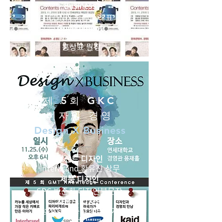
Business
ICONIX 최종일 대표
Government
한국콘텐츠진흥원
홍상표 원장
제 5회 GKC
디자인 경영
Design X Business
브랜드 디자인
Interbrand 황유진 상무
제품 디자인
SPC 박준희 디자인부문장
사운드 디자인
삼성전자 윤중삼 책임디자이
너