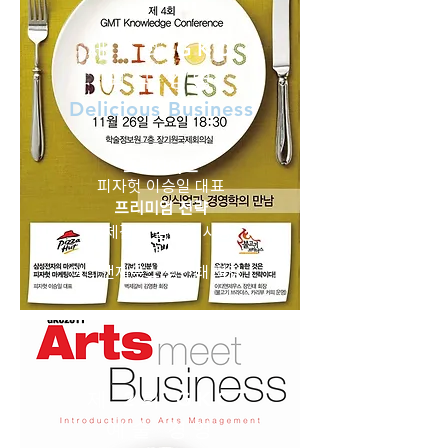
제 4회 GKC
외식 경영
Delicious Business
프랜차이즈
피자헛 이승일 대표
프리미엄 전략
벽제갈비 김영환 사장
해외 수출
이티앤제우스 정인태 회장
제 2회 GKC
예술 경영